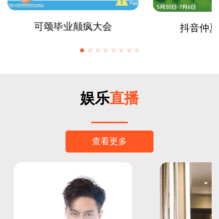
可颂毕业颠疯大会
抖音仲夏
娱乐
直播
查看更多